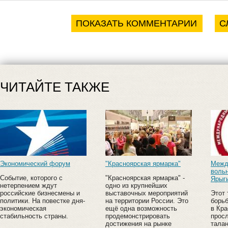
ПОКАЗАТЬ КОММЕНТАРИИ
С
ЧИТАЙТЕ ТАКЖЕ
Экономический форум
"Красноярская ярмарка"
Межд
вольн
Событие, которого с
"Красноярская ярмарка" -
Ярыг
нетерпением ждут
одно из крупнейших
российские бизнесмены и
выставочных мероприятий
Этот 
политики. На повестке дня-
на территории России. Это
борьб
экономическая
ещё одна возможность
в Кр
стабильность страны.
продемонстрировать
прос
достижения на рынке
тала