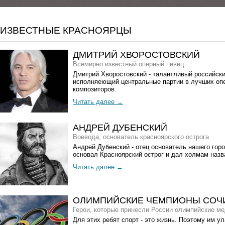
ИЗВЕСТНЫЕ КРАСНОЯРЦЫ
ДМИТРИЙ ХВОРОСТОВСКИЙ
Всемирно известный оперный певец
Дмитрий Хворостовский - талантливый российски
исполняеющий центральные партии в лучших опе
композиторов.
КАРТА
Читать далее
ДОСТОПРИМЕЧАТЕЛЬНОСТЕЙ
АНДРЕЙ ДУБЕНСКИЙ
НОВЫЙ СЕРВИС - КАРТА
Воевода, основатель красноярского острога
Андрей Дубенский - отец основатель нашего горо
ДОСТОПРИМЕЧАТЕЛЬНОСТЕЙ КРАСНОЯРСКА.
основал Красноярский острог и дал холмам назв
ИССЛЕДУЙТЕ С ПОМОЩЬЮ КАРТЫ САМЫЕ
Читать далее
ИНТЕРЕСНЫЕ МЕСТА НАШЕГО ПРЕКРАСНОГО
ГОРОДА!
ОЛИМПИЙСКИЕ ЧЕМПИОНЫ СОЧИ 
Узнайте больше
Герои, которые принесли России олимпийские м
Для этих ребят спорт - это жизнь. Поэтому им у