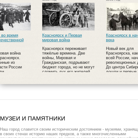
Красноярск и Первая
Красноярск в начале XX
Мос
мировая война
века
В К
Красноярск переживает
Новый век для
раз
тяжёлые времена. Две
Красноярска, как и для
мча
войны, Мировая и
всей России, начался с
авт
Гражданская, подрывают
революционных движений.
нес
бюджет города, но не могут
До центра Сибири также
пеш
сломить дух его жителей.
дошли и первые ласточки
вел
прогресса: автомобили и
кинематограф.
МУЗЕИ И ПАМЯТНИКИ
Наш город славится своим историческим достоянием - музеями, храня
в своих стенах историю наших предков, а также многочисленными