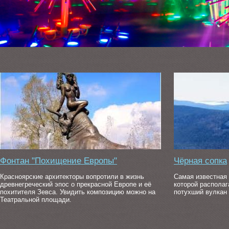
КРАСНОЯРСКАЯ ГЭС
КРАСНОЯРСКАЯ ГИДРОЭЛЕКТРОСТАНЦИЯ
РАСПОЛОЖЕНА НА РЕКЕ ЕНИСЕЙ В
Фонтан "Похищение Европы"
Чёрная сопка
НЕСКОЛЬКИХ КИЛОМЕТРАХ ОТ КРАСНОЯРСКА.
Красноярские архитекторы вопротили в жизнь
Самая известная 
древнегреческий эпос о прекрасной Европе и её
которой располаг
похитителя Зевса. Увидить композицию можно на
потухший вулкан 
Узнайте больше
Театральной площади.