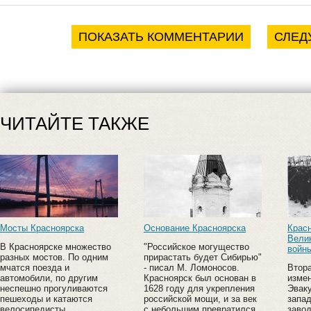
ПОКАЗАТЬ КОММЕНТАРИИ
СЛЕД
ЧИТАЙТЕ ТАКЖЕ
Мосты Красноярска
Основание Красноярска
Красн
Вели
В Красноярске множество
"Российское могущество
войн
разных мостов. По одним
прирастать будет Сибирью"
мчатся поезда и
- писал М. Ломоносов.
Втор
автомобили, по другим
Красноярск был основан в
измен
неспешно прогуливаются
1628 году для укрепления
Эвак
пешеходы и катаются
российской мощи, и за век
запад
велосипедисты.
с небольшим превратился
заво