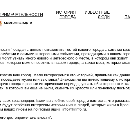
ИСТОРИЯ
ИЗВЕСТНЫЕ
ПРИМЕЧАТЕЛЬНОСТИ
ГОРОДА
ЛЮДИ
П
смотри на карте
ности " создан с целью познакомить гостей нашего города с самыми кр
самблями и самыми интересными событиями, проходящими в нашем городе
ы могут узнать много нового и интересного о месте, в котором они живут
ев, которые можно посетить в нашем городе, а также мест, которые сла
 красив наш город. Мало интересуемся его историей, принимая как данн
ы посещаете музеи или выставки? Знакомы ли вы по-настоящему с истор
орию города в разные исторические периоды, узнать об интересных и та
ах, в которых вы еще не были, оценить их красоту или по-новому посмо
 всех красноярцев. Если вы любите свой город и вам есть, что рассказа
м будут особенно интересны истории жизни людей, которые жили в Красн
 ваших писем на почтовый ящик info@krinfo.ru.
 его достопримечательности".