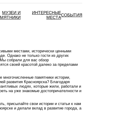
МУЗЕИ И
ИНТЕРЕСНЫЕ
СОБЫТИЯ
АМЯТНИКИ
МЕСТА
асивыми местами, исторически ценными
. Однако не только гости из других
. Мы собрали для вас обзор
вятся своей красотой далеко за пределами
ое многочисленные памятники истории,
ией развития Красноярска? Благодаря
лантливых людях, которые жили, работали и
треть на уже знакомые достопричателности и
ть, присылайте свои истории и статьи к нам
оярске и делали вклад в развитие города, а