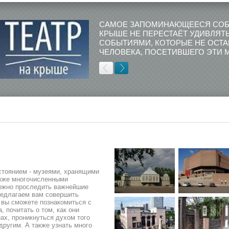
САМОЕ ЗАПОМИНАЮЩЕЕСЯ СОБЫТ
КРЫШЕ НЕ ПЕРЕСТАЁТ УДИВЛЯТ
СОБЫТИЯМИ, КОТОРЫЕ НЕ ОСТ
ЧЕЛОВЕКА, ПОСЕТИВШЕГО ЭТИ 
стоянием - музеями, хранящими
акже многочисленными
можно проследить важнейшие
редлагаем вам совершить
й вы сможете познакомиться с
 почитать о том, как они
нах, проникнуться духом того
другим. А также узнать много