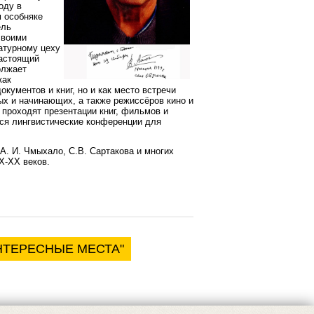
оду в
 особняке
ель
своими
атурному цеху
настоящий
олжает
как
кументов и книг, но и как место встречи
ых и начинающих, а также режиссёров кино и
 проходят презентации книг, фильмов и
ся лингвистические конференции для
 А. И. Чмыхало, С.В. Сартакова и многих
X-XX веков.
НТЕРЕСНЫЕ МЕСТА"