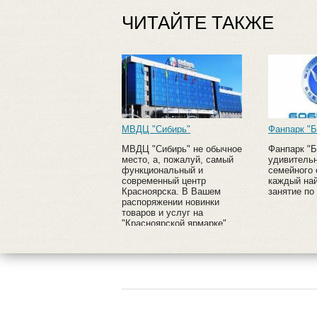
ЧИТАЙТЕ ТАКЖЕ
МВДЦ "Сибирь"
Фанпарк "Б
МВДЦ "Сибирь" не обычное
Фанпарк "Б
место, а, пожалуй, самый
удивитель
функциональный и
семейного 
современный центр
каждый най
Красноярска. В Вашем
занятие по
распоряжении новинки
товаров и услуг на
"Красноярской ярмарке",
караоке - баттлы, гостиница
евро - уровня многое
другое