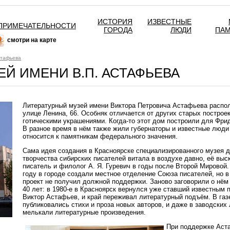
ИСТОРИЯ
ИЗВЕСТНЫЕ
ПРИМЕЧАТЕЛЬНОСТИ
ГОРОДА
ЛЮДИ
ПА
смотри на карте
стафьева
Й ИМЕНИ В.П. АСТАФЬЕВА
Литературный музей имени Виктора Петровича Астафьева распол
улице Ленина, 66. Особняк отличается от других старых постро
готическими украшениями. Когда-то этот дом построили для Фри
В разное время в нём также жили губернаторы и известные люди
относится к памятникам федерального значения.
Сама идея создания в Красноярске специализированного музея 
творчества сибирских писателей витала в воздухе давно, её выс
писатель и филолог А. Я. Гуревич в годы после Второй Мировой.
году в городе создали местное отделение Союза писателей, но в
проект не получил должной поддержки. Заново заговорили о нём
40 лет: в 1980-е в Красноярск вернулся уже ставший известным 
Виктор Астафьев, и край переживал литературный подъём. В газ
публиковались стихи и проза новых авторов, и даже в заводских
мелькали литературные произведения.
При поддержке Аст