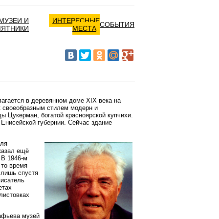
МУЗЕИ И
ИНТЕРЕСНЫЕ
СОБЫТИЯ
МЯТНИКИ
МЕСТА
агается в деревянном доме XIX века на
ек своеобразным стилем модерн и
ды Цукерман, богатой красноярской купчихи.
 Енисейской губернии. Сейчас здание
для
казал ещё
 В 1946-м
 то время
 лишь спустя
писатель
етах
 листовках
афьева музей