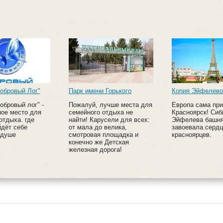
обровый Лог"
Парк имени Горького
Копия Эйфелево
обровый лог" -
Пожалуй, лучше места для
Европа сама пр
ное место для
семейного отдыха не
Красноярск! Сиб
отдыха. где
найти! Карусели для всех:
Эйфелева башня
дёт себе
от мала до велика,
завоевала сердц
 душе
смотровая площадка и
красноярцев.
конечно же Детская
железная дорога!