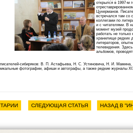
открылся в 1997-м г
отреставрированном
Цукерманов. Писат
встречался там со 
коллегами по литер
и с читателями. В 
момент музей прод
работать не только 
хранилище редких до
литераторов, опытн
телевидения. Здесь
альбомов, проводят
писателей-сибиряков: В. П. Астафьева, Н. С. Устиновича, Н. И. Мамина,
уникальные фотографии, афиши и автографы, а также редкие журналы XI
НТАРИИ
СЛЕДУЮЩАЯ СТАТЬЯ
НАЗАД В "И