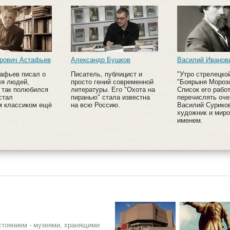
трович Астафьев
Александр Бушков
Василий Иванов
афьев писал о
Писатель, публицист и
"Утро стрелецкой
ля людей,
просто гений современной
"Боярыня Морозо
 так полюбился
литературы. Его "Охота на
Список его рабо
стал
пиранью" стала известна
перечислять оче
м классиком ещё
на всю Россию.
Василий Суриков
художник и мир
именем.
стоянием - музеями, хранящими