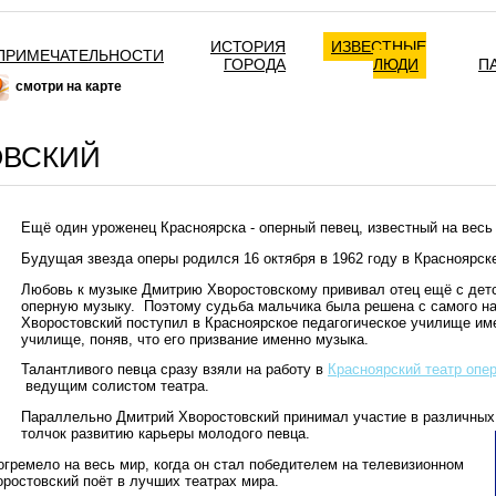
ИСТОРИЯ
ИЗВЕСТНЫЕ
ПРИМЕЧАТЕЛЬНОСТИ
ГОРОДА
ЛЮДИ
П
смотри на карте
ОВСКИЙ
Ещё один уроженец Красноярска - оперный певец, известный на весь
Будущая звезда оперы родился 16 октября в 1962 году в Красноярск
Любовь к музыке Дмитрию Хворостовскому прививал отец ещё с дет
оперную музыку. Поэтому судьба мальчика была решена с самого на
Хворостовский поступил в Красноярское педагогическое училище име
училище, поняв, что его призвание именно музыка.
Талантливого певца сразу взяли на работу в
Красноярский театр опер
ведущим солистом театра.
Параллельно Дмитрий Хворостовский принимал участие в различных 
толчок развитию карьеры молодого певца.
огремело на весь мир, когда он стал победителем на телевизионном
оростовский поёт в лучших театрах мира.