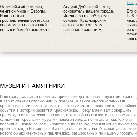
Позд
Олимпийский чемпион,
Андрей Дубенский - отец
чемпион мира и Европы.
основатель нашего города.
Его 
Иван Япыгин -
Именно он в своё время
Пабло
прославленный советский
основал Красноярский
наш.
спортсмен, посвятившмй
острог и дал холмам
выйти
вольной больбе всю жизнь.
название Красный Яр.
реаль
может
верн
МУЗЕИ И ПАМЯТНИКИ
Наш город славится своим историческим достоянием - музеями, храня
в своих стенах историю наших предков, а также многочисленными
архитектурными памятниками, по которым можно проследить важнейши
события в истории развития Красноярска. Предлагаем вам совершить
прогулку в историческое прошлое, в которой вы сможете познакомиться
самыми интересными музеями нашего города, почитать о том, как они
появились, какие секреты хранятся в их стенах, проникнуться духом тог
времени, когда Красноярск был еще совсем другим. А также узнать мно
нового об архитектурных памятниках, разбросанных по нашему городу, и