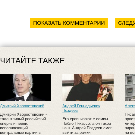
ПОКАЗАТЬ КОММЕНТАРИИ
СЛЕД
ЧИТАЙТЕ ТАКЖЕ
Дмитрий Хворостовский
Андрей Геннадьевич
Алек
Поздеев
Дмитрий Хворостовский -
Писат
талантливый российский
Его сравнивают с самим
прост
оперный певей,
Пабло Пикассо, а он такой
литер
исполняеющий
наш. Андрей Поздеев смог
пиран
центральные партии в
выйти за рамки
на в