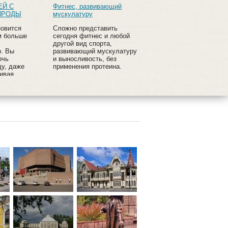
ЕЙ С
Фитнес, развивающий
ИРОДЫ
мускулатуру
новится
Сложно представить
м больше
сегодня фитнес и любой
другой вид спорта,
. Вы
развивающий мускулатуру
очь
и выносливость, без
у, даже
применения протеина.
ивая
ных или