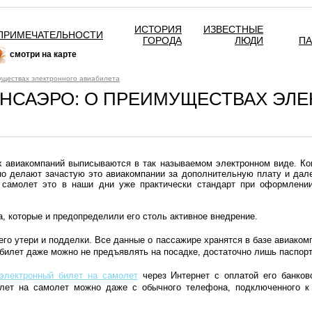
ИСТОРИЯ
ИЗВЕСТНЫЕ
ПРИМЕЧАТЕЛЬНОСТИ
ГОРОДА
ЛЮДИ
П
смотри на карте
уществах электронного авиабилета
НСАЭРО: О ПРЕИМУЩЕСТВАХ ЭЛ
х авиакомпаний выписываются в так называемом электронном виде. Ко
но делают зачастую это авиакомпании за дополнительную плату и дале
а самолет это в наши дни уже практически стандарт при оформлени
, которые и предопределили его столь активное внедрение.
его утери и подделки. Все данные о пассажире хранятся в базе авиаком
 билет даже можно не предъявлять на посадке, достаточно лишь паспорт
электронный билет на самолет
через Интернет с оплатой его банков
илет на самолет можно даже с обычного телефона, подключенного к 