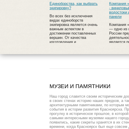
Единоборства, как выбрать
Компания 
экипировку?
- виниловы
водостоки
Во всех без исключения
панели
видах единоборств
экипировка является очень
Компания 
важным аспектом в
— одно из 
достижении поставленных
России пре
вершин. От качества
деятельнос
изготовления и
является п
использованных
винилового
материалов зависит
водостоко
многое: сила удара, работа
панелей.
на тренировке, полученные
травмы и многое другое.
МУЗЕИ И ПАМЯТНИКИ
Наш город славится своим историческим до
в своих стенах историю наших предков, а т
архитектурными памятниками, по которым 
события в истории развития Красноярска. П
прогулку в историческое прошлое, в которо
самыми интересными музеями нашего города,
появились, какие секреты хранятся в их сте
времени, когда Красноярск был еще совсем 