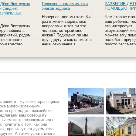
«Дёке Экстружн»
Гороскоп совместимости
РАЗВИТИЕ ДЕТ
й сайдинг,
знаков зодиака
ПОМОЩЬЮ ПР
 и фасадные
Наверное, все мы хотя бы
Чем старше ста
раз в жизни задавались
ваш ребёнок, те
«Дёке Экстружн»
вопросами: а тот ли это
его интересует
крупнейших в
человек, который мне
окружающий мир
дприятий, родом
нужен? Подходим ли мы
можете ему пом
ти которого
друг другу, и как сложатся
полюбить природ
роизводство
наши отношения в
просто рассматр
 сайдинга,
будущем? Ответы на них,
растений, живот
в и фасадных
пусть и в незначительной
птиц.
степени, можно найти в
«гороскопах
совместимости».
стоянием - музеями, хранящими
акже многочисленными
можно проследить важнейшие
редлагаем вам совершить
й вы сможете познакомиться с
 почитать о том, как они
нах, проникнуться духом того
другим. А также узнать много