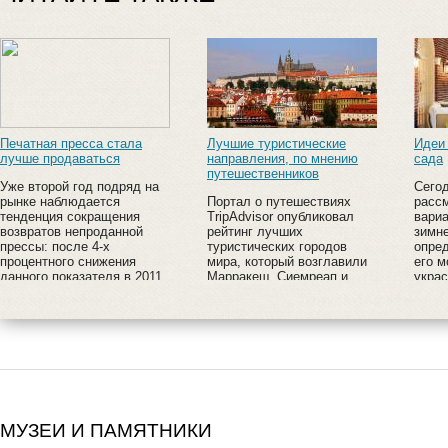
Печатная пресса стала
Лучшие туристические
Идеи
лучше продаваться
направления, по мнению
сада
путешественников
Уже второй год подряд на
Сего
рынке наблюдается
Портал о путешествиях
расс
тенденция сокращения
TripAdvisor опубликовал
вари
возвратов непроданной
рейтинг лучших
зимне
прессы: после 4-х
туристических городов
опред
процентного снижения
мира, который возглавили
его 
данного показателя в 2011
Марракеш, Сиемреап и
украс
году в 2012 уровень
Стамбул. Если же у вас
возвратов уменьшился еще
нет возможности выехать
на 2% и составил 28%.
за границу, то можно
посетить самые
интересные российские
города, среди которых
Санкт-Петербург, Казань и
Калининград.
МУЗЕИ И ПАМЯТНИКИ