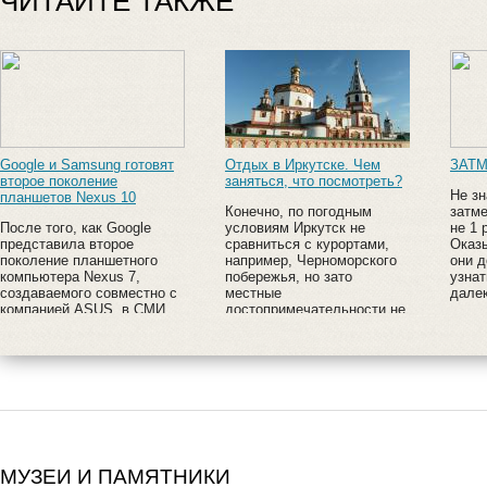
ЧИТАЙТЕ ТАКЖЕ
Google и Samsung готовят
Отдых в Иркутске. Чем
ЗАТ
второе поколение
заняться, что посмотреть?
Не зн
планшетов Nexus 10
Конечно, по погодным
затм
После того, как Google
условиям Иркутск не
не 1 
представила второе
сравниться с курортами,
Оказ
поколение планшетного
например, Черноморского
они д
компьютера Nexus 7,
побережья, но зато
узнат
создаваемого совместно с
местные
далек
компанией ASUS, в СМИ
достопримечательности не
появились слухи об
похожи на другие. В городе
обновлении старшей
очень много исторических
модели - Nexus 10. Этот
построек, имеющих
продукт разрабатывает
важнейшую ценность.
Samsung Electronics.
МУЗЕИ И ПАМЯТНИКИ