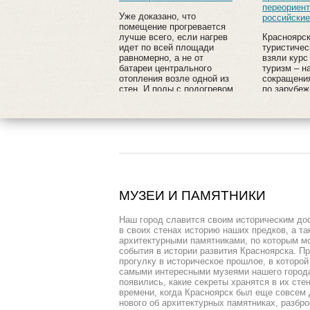
переориент
Уже доказано, что
российские
помещение прогревается
лучше всего, если нагрев
Красноярс
идет по всей площади
туристичес
равномерно, а не от
взяли курс
батареи центрального
туризм – н
отопления возле одной из
сокращени
стен. И полы с подогревом,
по зарубеж
когда-то считавшиеся
растёт их 
предметом роскоши и
отдых в Со
символом достатка, все
Краснодарс
чаще и чаще
Крыму. Ту
устанавливаются не только
сейчас бол
в загородных особняках, но
заброниров
и в обычных квартирах.
лето – вну
МУЗЕИ И ПАМЯТНИКИ
Наш город славится своим историческим до
в своих стенах историю наших предков, а т
архитектурными памятниками, по которым 
события в истории развития Красноярска. П
прогулку в историческое прошлое, в которо
самыми интересными музеями нашего города,
появились, какие секреты хранятся в их сте
времени, когда Красноярск был еще совсем 
нового об архитектурных памятниках, разбр