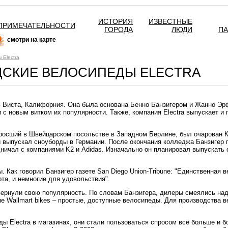
ИСТОРИЯ
ИЗВЕСТНЫЕ
ПРИМЕЧАТЕЛЬНОСТИ
ГОРОДА
ЛЮДИ
П
смотри на карте
 Electra
СКИЕ ВЕЛОСИПЕДЫ ELECTRA
 в Виста, Калифорния. Она была основана Бенно Банзигером и Жанно Эр
 с новым витком их популярности. Также, компания Electra выпускает и
ыросший в Швейцарском посольстве в Западном Берлине, был очарован 
 и выпускал сноуборды в Германии. После окончания колледжа Банзигер
удничал с компаниями K2 и Adidas. Изначально он планировал выпускать
. Как говорил Банзигер газете San Diego Union-Tribune: "Единственная в
та, и немногие для удовольствия".
вернули свою популярность. По словам Банзигера, дилеры смеялись над
 Wallmart bikes – простые, доступные велосипеды. Для производства в
ы Electra в магазинах, они стали пользоваться спросом всё больше и 