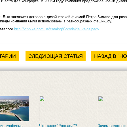
 Electra для комфорта. В 2003м году компания предложила новый дизайн
. Был заключен договор с дизайнерской фирмой Петро Зиллиа для разра
ипеды компании были использованы в разнообразных фэшн-шоу.
каталоге
http://vinbike.com.ua/catalog/Gorodskie_velosipedy
ТАРИИ
СЛЕДУЮЩАЯ СТАТЬЯ
НАЗАД В "Н
кие турфирмы
Что такое "Рашгард"?
Зачем велогонщ