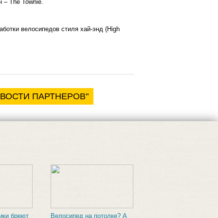
 – The Townie.
ботки велосипедов стиля хай-энд (High
ОВОСТИ ПАРТНЕРОВ"
ики бреют
Велосипед на потолке? А