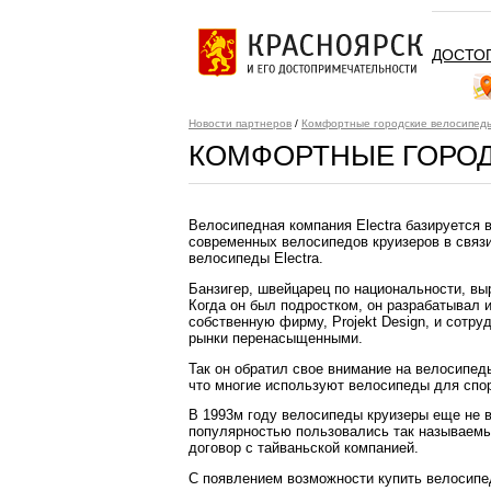
ДОСТО
Новости партнеров
/
Комфортные городские велосипеды
КОМФОРТНЫЕ ГОРОД
Велосипедная компания Electra базируется
современных велосипедов круизеров в связи
велосипеды Electra.
Банзигер, швейцарец по национальности, в
Когда он был подростком, он разрабатывал
собственную фирму, Projekt Design, и сотр
рынки перенасыщенными.
Так он обратил свое внимание на велосипеды
что многие используют велосипеды для спор
В 1993м году велосипеды круизеры еще не 
популярностью пользовались так называемые
договор с тайваньской компанией.
С появлением возможности купить велосипед