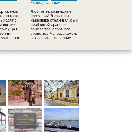
почему бы и нет…
ортсменов
Любите велосипедные
та на гонку
прогулки? Значит, вы
выходят с
наверняка сталкивались с
и ногами.
проблемой хранения
 присуща и
вашего транспортного
телям
средства. Мы расскажем,
 бритье ног
как решить эту задачу
оего рода
необычным, но
эффективным способом.