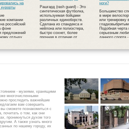
ировались на
ноги?
Рашгард (rash guard) - Это
 курорты
синтетическая футболка,
Большинство сп
кие
используемая бойцами
в мире велоспор
кие компании
различных единоборств.
или тренировку 
 на российский
Сделана из спандекса и
гладковыбритым
а фоне
нейлона или полиэстера,
Подобная черта
я предложений
быстро сохнет, более
серьезным люби
ному отдыху,
прочная в отличие от
данного спорта -
количество на
хлопковых изделий.
уже является св
чи,
традицией у
ком крае и
велосипедистов.
рфирмы заявили:
ьшинство из
анных туров на
тренние.
стоянием - музеями, хранящими
акже многочисленными
можно проследить важнейшие
редлагаем вам совершить
й вы сможете познакомиться с
 почитать о том, как они
нах, проникнуться духом того
другим. А также узнать много
осанных по нашему городу, их