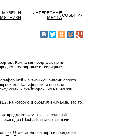
МУЗЕИ И
ИНТЕРЕСНЫЕ
СОБЫТИЯ
АМЯТНИКИ
МЕСТА
фортом. Компания предлагает ряд
 продаёт комфортные и гибридные
Калифорнией и активными видами спорта.
 переехал в Калифорнию и основал
 сноуборды и скейтборды, но нашел эти
ещь, на которую я обратил внимание, это то,
 их предложением, так как большой
елосипедов Electra Банзигер заключил
больше. Отличительной чертой продукции