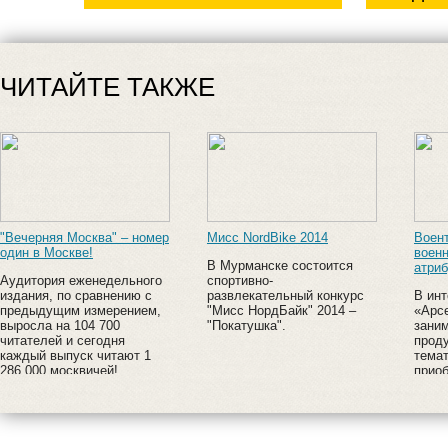
ЧИТАЙТЕ ТАКЖЕ
"Вечерняя Москва" – номер
Мисс NordBike 2014
Воент
один в Москве!
воен
В Мурманске состоится
атриб
Аудитория еженедельного
спортивно-
издания, по сравнению с
развлекательный конкурс
В инт
предыдущим измерением,
"Мисс НордБайк" 2014 –
«Арс
выросла на 104 700
"Покатушка".
зани
читателей и сегодня
прод
каждый выпуск читают 1
темат
286 000 москвичей!
прио
форму
амун
аксе
пред
обувь