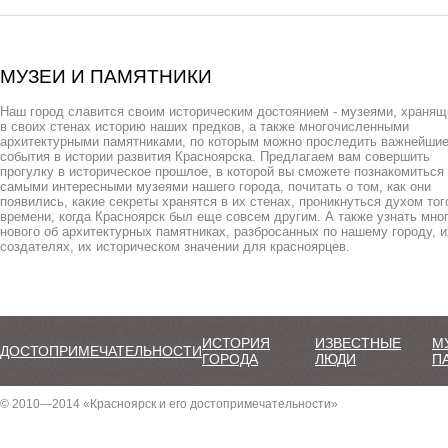
струк
ГРУ,
Мини
проку
возд
МУЗЕИ И ПАМЯТНИКИ
НАТО 
Наш город славится своим историческим достоянием - музеями, храня
в своих стенах историю наших предков, а также многочисленными
архитектурными памятниками, по которым можно проследить важнейши
события в истории развития Красноярска. Предлагаем вам совершить
прогулку в историческое прошлое, в которой вы сможете познакомиться
самыми интересными музеями нашего города, почитать о том, как они
появились, какие секреты хранятся в их стенах, проникнуться духом тог
времени, когда Красноярск был еще совсем другим. А также узнать мно
нового об архитектурных памятниках, разбросанных по нашему городу, и
создателях, их историческом значении для красноярцев.
ИСТОРИЯ
ИЗВЕСТНЫЕ
М
ДОСТОПРИМЕЧАТЕЛЬНОСТИ
ГОРОДА
ЛЮДИ
П
© 2010—2014 «Красноярск и его достопримечательности»